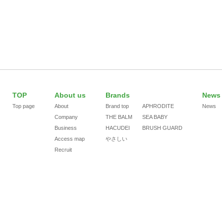
TOP
About us
Brands
News
Top page
About
Brand top
APHRODITE
News
Company
THE BALM
SEA BABY
Business
HACUDEI
BRUSH GUARD
Access map
やさしい
Recruit